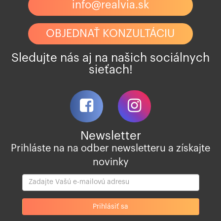
info@realvia.sk
OBJEDNAŤ KONZULTÁCIU
Sledujte nás aj na našich sociálnych
sieťach!
Newsletter
Prihláste na na odber newsletteru a získajte
novinky
Zadajte
Vašu
Prihlásiť sa
e-