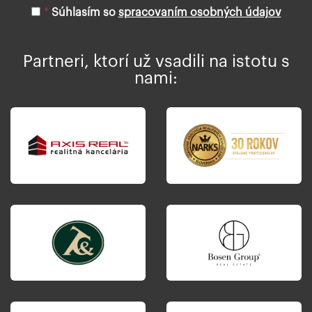
mailovú
*
Súhlasím so
spracovaním osobných údajov
adresu
Partneri, ktorí už vsadili na istotu s
nami: