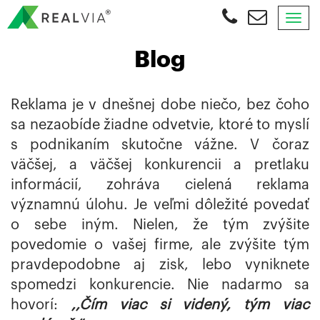
Tog
nav
OBJEDNAŤ
Blog
KONZULTÁCIU
Reklama je v dnešnej dobe niečo, bez čoho
sa nezaobíde žiadne odvetvie, ktoré to myslí
s podnikaním skutočne vážne. V čoraz
väčšej, a väčšej konkurencii a pretlaku
informácií, zohráva cielená reklama
významnú úlohu. Je veľmi dôležité povedať
o sebe iným. Nielen, že tým zvýšite
povedomie o vašej firme, ale zvýšite tým
pravdepodobne aj zisk, lebo vyniknete
spomedzi konkurencie. Nie nadarmo sa
hovorí:
,,Čím viac si videný, tým viac