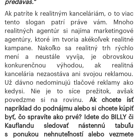
predávaš.“
Ak patríte k realitným kanceláriám, o to viac
tento slogan patrí práve vám. Mnoho
realitných agentúr si najíma marketingové
agentúry, ktoré im tvoria akékoľvek realitné
kampane. Nakoľko sa realitný trh rýchlo
mení a neustále vyvíja, je obrovskou
konkurenčnou výhodou, ak realitná
kancelária nezaostáva ani svojou reklamou.
Už dávno nedominujú tlačové reklamy ako
kedysi. Nie je to síce prežitok, avšak
povedzme si na rovinu.
Ak chcete ísť
napríklad do podnájmu alebo si chcete kúpiť
byť, čo spravíte ako prvé?
Idete do BILLY či
Kauflandu sledovať nástennú tabuľu
s ponukou nehnuteľností alebo vezmete