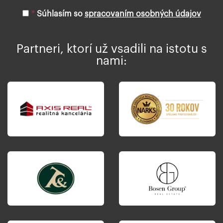
mailovú
*
Súhlasím so
spracovaním osobných údajov
adresu
Partneri, ktorí už vsadili na istotu s
nami: