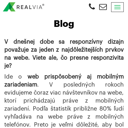
Tog
nav
OBJEDNAŤ
Blog
KONZULTÁCIU
V dnešnej dobe sa responzívny dizajn
považuje za jeden z najdôležitejších prvkov
na webe. Viete ale, čo presne responzivita
je?
Ide o
web prispôsobený aj mobilným
zariadeniam
. V posledných rokoch
evidujeme čoraz viac návštevníkov na webe,
ktorí prichádzajú práve z mobilných
zariadení. Podľa štatistík približne 80% ľudí
vyhľadáva na webe práve z mobilných
telefónov. Preto je veľmi dôležité, aby bol