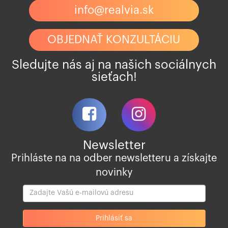
info@realvia.sk
OBJEDNAŤ KONZULTÁCIU
Sledujte nás aj na našich sociálnych
sieťach!
Newsletter
Prihláste na na odber newsletteru a získajte
novinky
Zadajte
Vašu
Prihlásiť sa
e-