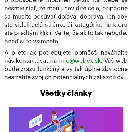
prispôsobené mobilnej verzii. Na webe sa
nesmie stať, že menu nevidíte celé, prípadne
sa musíte posúvať doľava, doprava, len aby
ste videli celú stránku či kategóriu, na ktorú
ste predtým klikli. Verte, že ak to tak nebude,
hneď si to všimnete.
A preto ak potrebujete pomôcť, neváhajte
nás kontaktovať na
info@webex.sk
. Váš web
bude zrazu funkčný a vy tak úplne zbytočne
nestratíte svojich potenciálnych zákazníkov.
Všetky články