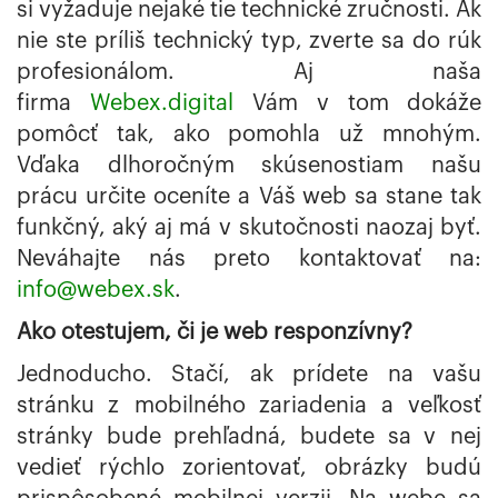
si vyžaduje nejaké tie technické zručnosti. Ak
nie ste príliš technický typ, zverte sa do rúk
profesionálom. Aj naša
firma
Webex.digital
Vám v tom dokáže
pomôcť tak, ako pomohla už mnohým.
Vďaka dlhoročným skúsenostiam našu
prácu určite oceníte a Váš web sa stane tak
funkčný, aký aj má v skutočnosti naozaj byť.
Neváhajte nás preto kontaktovať na:
info@webex.sk
.
Ako otestujem, či je web responzívny?
Jednoducho. Stačí, ak prídete na vašu
stránku z mobilného zariadenia a veľkosť
stránky bude prehľadná, budete sa v nej
vedieť rýchlo zorientovať, obrázky budú